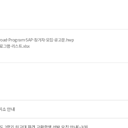
broad-Program-SAP-참가자-모집-공고문.hwp
프로그램-리스트.xlsx
 취소 안내
학년도 2학기 릿교대 파견 교환학생 선발 모집 안내(~3/8)