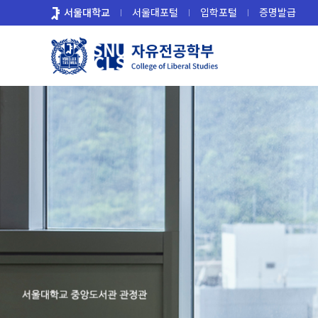
바
서울대학교
서울대포털
입학포털
증명발급
로
가
기
메
뉴