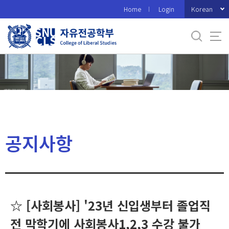
바
Korean
Home
Login
로
가
기
메
뉴
공지사항
☆ [사회봉사] '23년 신입생부터 졸업직
전 막학기에 사회봉사1,2,3 수강 불가