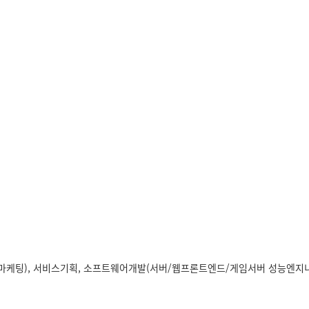
스마케팅), 서비스기획, 소프트웨어개발(서버/웹프론트엔드/게임서버 성능엔지니어