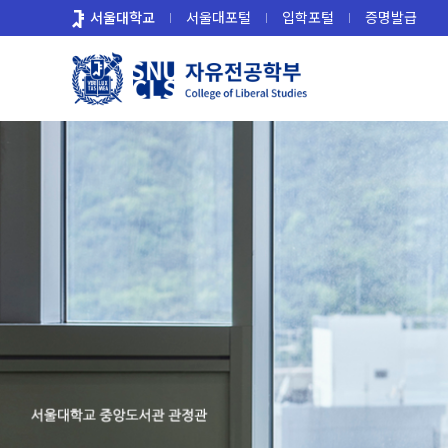
바
서울대학교
서울대포털
입학포털
증명발급
로
가
기
메
뉴