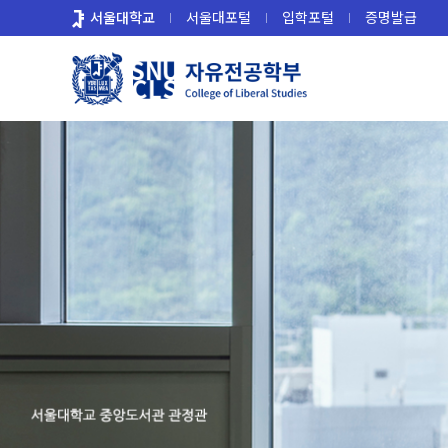
바
서울대학교
서울대포털
입학포털
증명발급
로
가
기
메
뉴