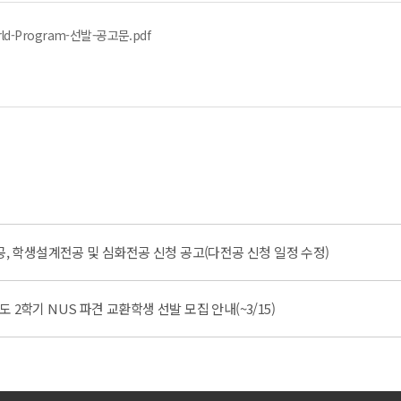
orld-Program-선발-공고문.pdf
공, 학생설계전공 및 심화전공 신청 공고(다전공 신청 일정 수정)
년도 2학기 NUS 파견 교환학생 선발 모집 안내(~3/15)