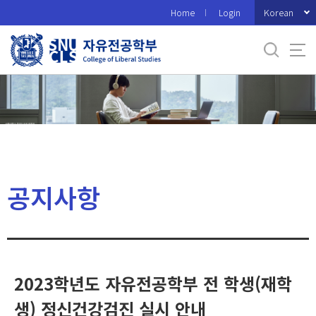
바
Korean
Home
Login
로
가
기
메
뉴
공지사항
2023학년도 자유전공학부 전 학생(재학
생) 정신건강검진 실시 안내