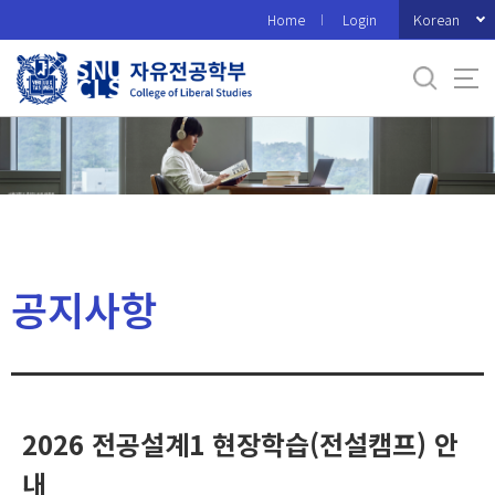
바
Korean
Home
Login
로
가
기
메
뉴
공지사항
2026 전공설계1 현장학습(전설캠프) 안
내