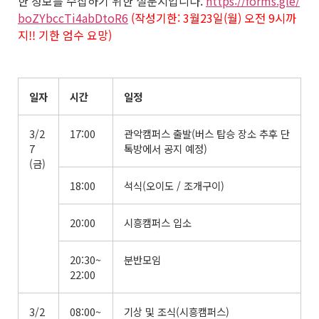
한 정보를 수집하기 위한 설문지입니다.
https://forms.gle/
boZYbccTi4abDtoR6
(작성기한: 3월23일(월) 오전 9시까
지!! 기한 엄수 요망)
일자
시간
일정
3/2
17:00
관악캠퍼스 출발(버스 탑승 장소 추후 단
7
톡방에서 공지 예정)
(금)
18:00
석식(오이도 / 조개구이)
20:00
시흥캠퍼스 입소
20:30~
분반모임
22:00
3/2
08:00~
기상 및 조식(시흥캠퍼스)