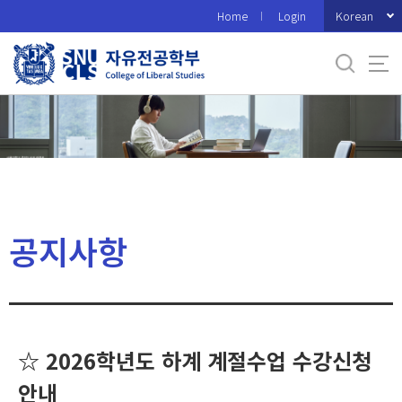
바
Korean
Home
Login
로
가
기
메
뉴
공지사항
☆ 2026학년도 하계 계절수업 수강신청
안내