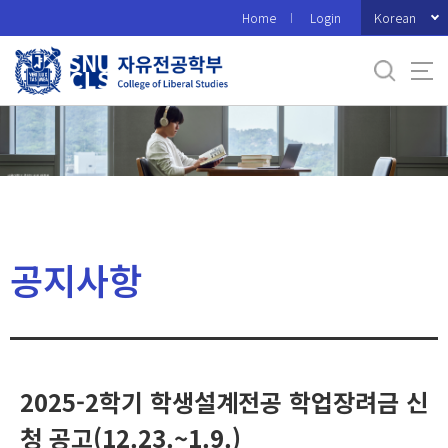
바
Korean
Home
Login
로
가
기
메
뉴
공지사항
2025-2학기 학생설계전공 학업장려금 신
청 공고(12.23.~1.9.)