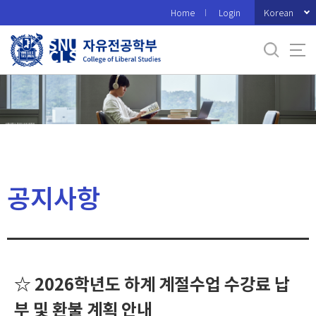
바
Korean
Home
Login
로
가
기
메
뉴
공지사항
☆ 2026학년도 하계 계절수업 수강료 납
부 및 환불 계획 안내