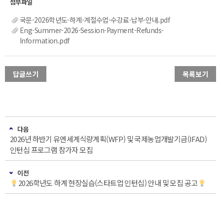
국문-2026학년도-하계-계절수업-수강료-납부-안내.pdf
Eng-Summer-2026-Session-Payment-Refunds-
Information.pdf
답글쓰기
목록보기
다음
2026년 하반기 유엔세계식량계획(WFP) 및 국제농업개발기금(IFAD)
인턴십 프로그램 참가자 모집
이전
2026학년도 하계 현장실습(스타트업 인턴십) 안내 및 모집 공고