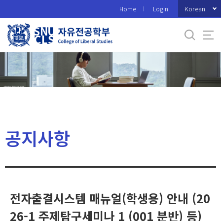
바
Korean
Home
Login
로
가
기
메
뉴
공지사항
전자출결시스템 매뉴얼(학생용) 안내 (20
26-1 주제탐구세미나 1 (001 분반) 등)