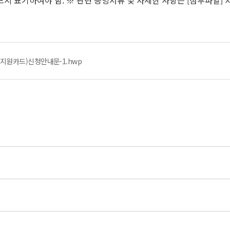
드시 표기하여야 함. ※ 관련 증빙서류 및 자세한 사항은 [첨부파일]
지원카드)신청안내문-1.hwp