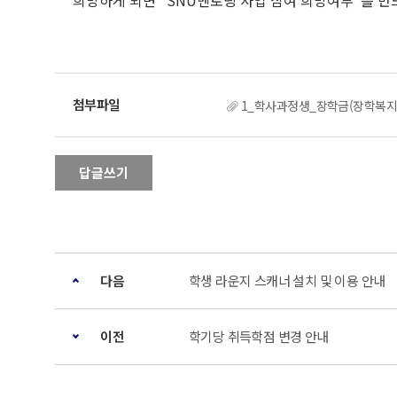
희망하게 되면 "SNU멘토링 사업 참여 희망여부"를 반
1_학사과정생_장학금(장학복지
답글쓰기
다음
학생 라운지 스캐너 설치 및 이용 안내
이전
학기당 취득학점 변경 안내