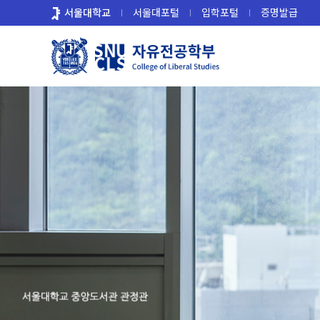
바
서울대학교
서울대포털
입학포털
증명발급
로
가
기
메
뉴