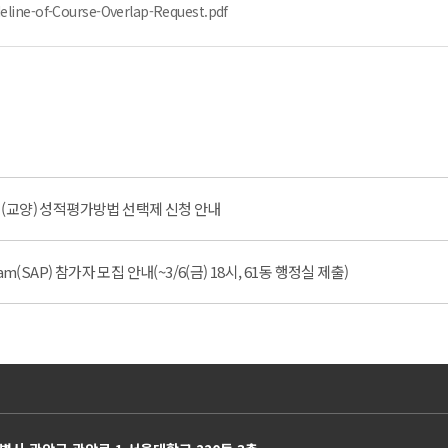
-of-Course-Overlap-Request.pdf
과정(교양) 성적평가방법 선택제 신청 안내
ram(SAP) 참가자 모집 안내(~3/6(금) 18시, 61동 행정실 제출)