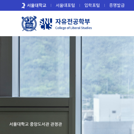
바
서울대학교
서울대포털
입학포털
증명발급
로
가
기
메
뉴