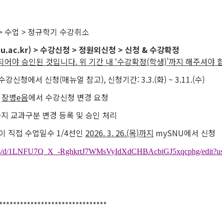
 > 수업 > 정규학기 수강취소
nu.ac.kr) > 수강신청 > 정원외신청 > 신청 & 수강확정
되어야 승인된 것입니다. 위 기간 내 ‘수강확정(학생)’까지 해주셔야 
신청에서 신청(매뉴얼 참고), 신청기간: 3.3.(화) ~ 3.11.(수)
지
장병e음
에서 수강신청 변경 요청
지 교과구분 변경 등록 및 승인 처리
생이 직접 수업일수 1/4선인
2026. 3. 26.(목)까지
mySNU에서 신청
sheets/d/1LNFU7Q_X_-RghkrtJ7WMsVyIdXdCHBAcbiGJ5xqcphg/edit?us
*******************************