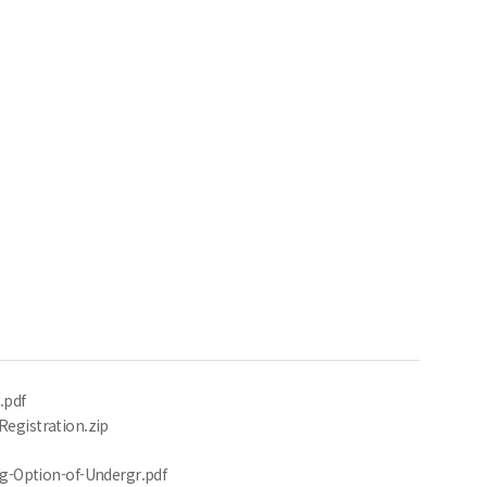
.pdf
istration.zip
tion-of-Undergr.pdf