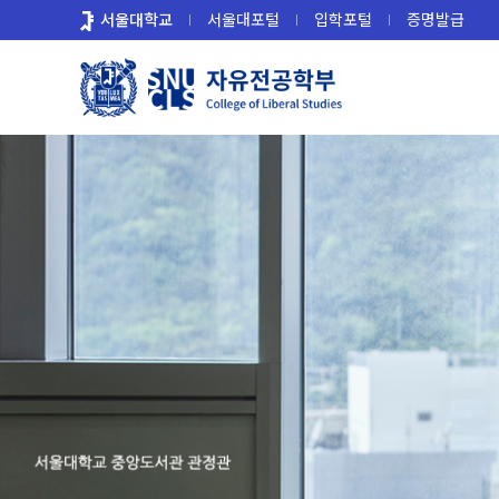
바
서울대학교
서울대포털
입학포털
증명발급
로
가
기
메
뉴