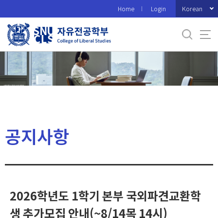
바
Korean
Home
Login
로
가
기
메
뉴
공지사항
2026학년도 1학기 본부 국외파견교환학
생 추가모집 안내(~8/14목 14시)