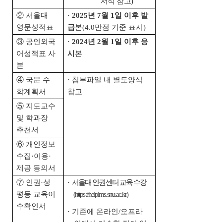
서식 참고)
② 서울대
·
2025년 7월 1일 이후 발
영문성적표
급
본(4.0만점 기준 표시)
③ 공인외국
·
2024년 2월 1일 이후 응
어성적표 사
시
본
본
④ 국문 수
·
첨부파일 내 별도양식
학계획서
참고
⑤ 지도교수
및 학과장
추천서
⑥ 개인정보
수집
·
이용
·
제공 동의서
⑦ 인권
·
성
·
서울대 인권센터 교육 수강
평등 교육이
(https://helplms.snu.ac.kr)
수확인서
·
기존에 온라인/오프라