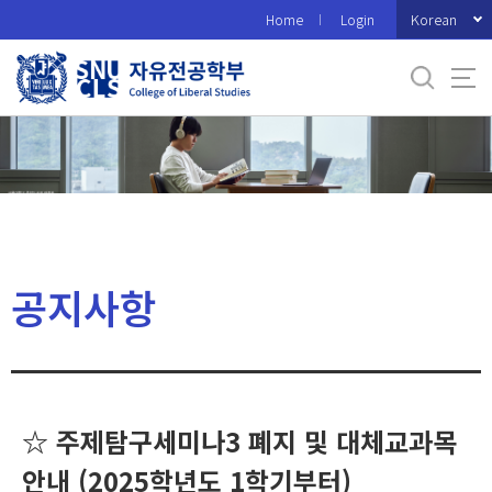
바
Korean
Home
Login
로
가
기
메
뉴
공지사항
☆ 주제탐구세미나3 폐지 및 대체교과목
안내 (2025학년도 1학기부터)