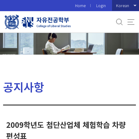
바
Korean
Home
Login
로
가
기
메
뉴
공지사항
2009학년도 첨단산업체 체험학습 차량
편성표