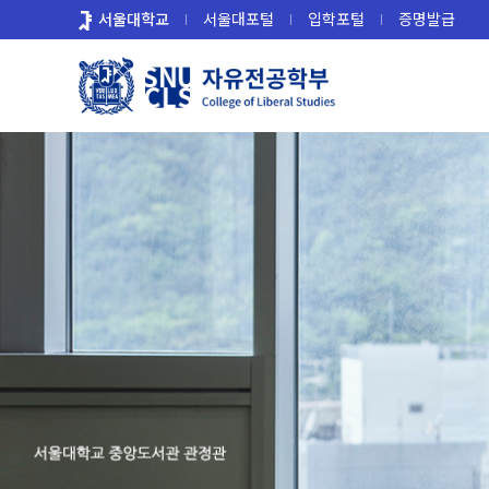
바
서울대학교
서울대포털
입학포털
증명발급
로
가
기
메
뉴