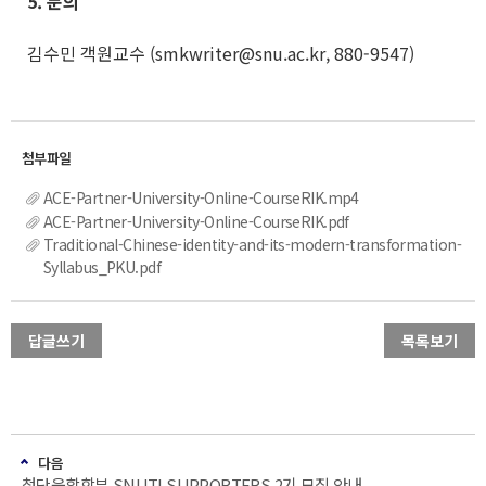
5.
문의
김수민 객원교수 (smkwriter@snu.ac.kr, 880-9547)
ACE-Partner-University-Online-CourseRIK.mp4
ACE-Partner-University-Online-CourseRIK.pdf
Traditional-Chinese-identity-and-its-modern-transformation-
Syllabus_PKU.pdf
답글쓰기
목록보기
다음
첨단융합학부 SNUTI SUPPORTERS 2기 모집 안내