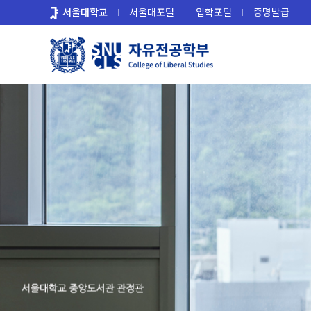
바
서울대학교
서울대포털
입학포털
증명발급
로
가
기
메
뉴