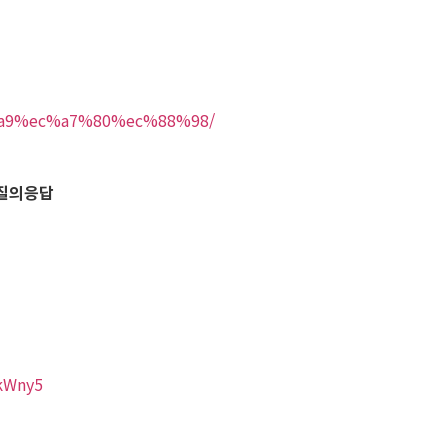
%99%a9%ec%a7%80%ec%88%98/
 질의응답
kWny5