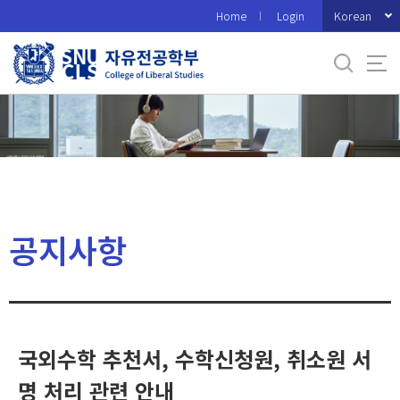
바
Korean
Home
Login
로
가
기
메
뉴
공지사항
국외수학 추천서, 수학신청원, 취소원 서
명 처리 관련 안내