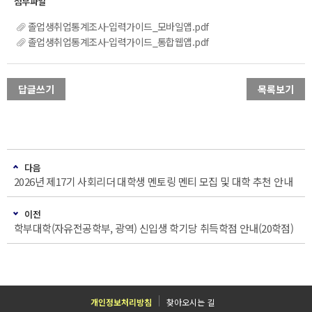
졸업생취업통계조사-입력가이드_모바일앱.pdf
졸업생취업통계조사-입력가이드_통합웹앱.pdf
답글쓰기
목록보기
다음
2026년 제17기 사회리더 대학생 멘토링 멘티 모집 및 대학 추천 안내
이전
학부대학(자유전공학부, 광역) 신입생 학기당 취득학점 안내(20학점)
개인정보처리방침
찾아오시는 길