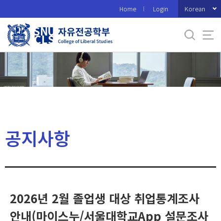
바
Korean
Home
Login
로
가
기
메
뉴
공지사항
2026년 2월 졸업생 대상 취업통계조사
안내(마이스누/서울대학교App 설문조사