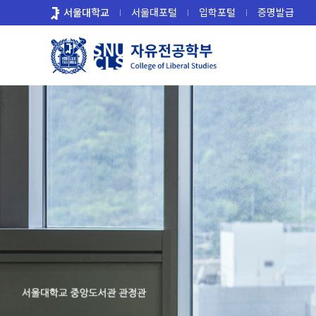
바
서울대학교
서울대포털
입학포털
증명발급
로
가
기
메
뉴