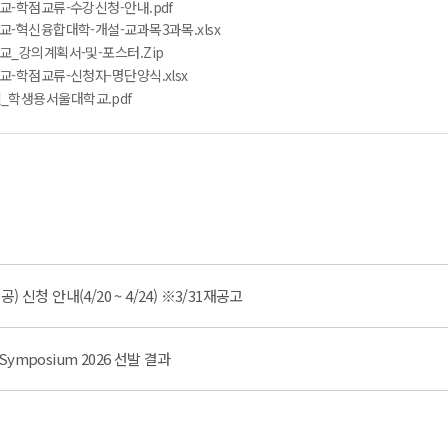
교-학점교류-수강신청-안내.pdf
교-혁신융합대학-개설-교과목3과목.xlsx
교_강의계획서-및-포스터.Zip
교-학점교류-신청자-명단양식.xlsx
_학생용서울대학교.pdf
신청 안내(4/20 ~ 4/24) ※3/31재공고
e Symposium 2026 선발 결과