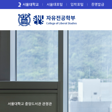
바
서울대학교
서울대포털
입학포털
증명발급
로
가
기
메
뉴