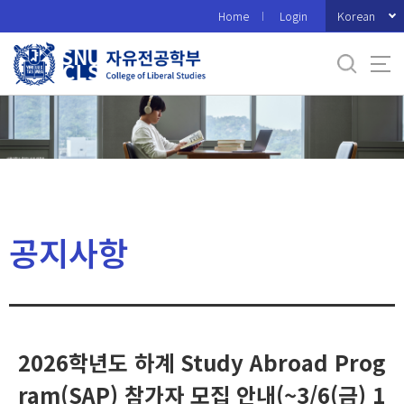
바
Korean
Home
Login
로
가
기
메
뉴
공지사항
2026학년도 하계 Study Abroad Prog
ram(SAP) 참가자 모집 안내(~3/6(금) 1