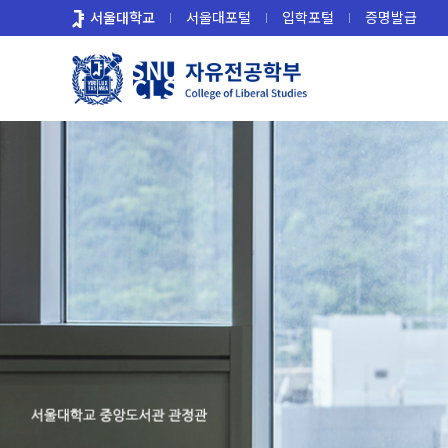
바
서울대학교
서울대포털
입학포털
증명발급
로
가
기
메
뉴