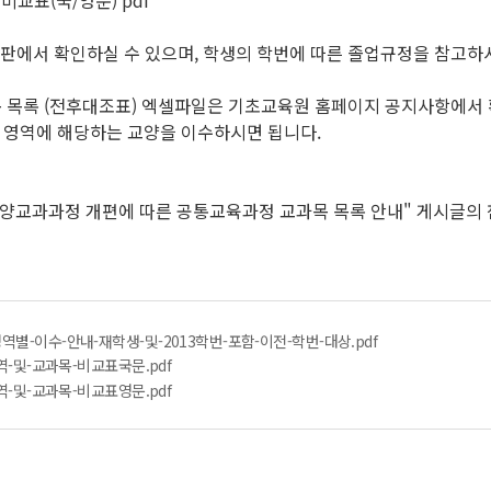
 비교표(국/영문) pdf
시판에서 확인하실 수 있으며, 학생의 학번에 따른 졸업규정을 참고하
과목 목록 (전후대조표) 엑셀파일은 기초교육원 홈페이지 공지사항에서
영역에 해당하는 교양을 이수하시면 됩니다.
 교양교과과정 개편에 따른 공통교육과정 교과목 목록 안내" 게시글의
역별-이수-안내-재학생-및-2013학번-포함-이전-학번-대상.pdf
영역-및-교과목-비교표국문.pdf
영역-및-교과목-비교표영문.pdf