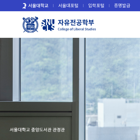
바
서울대학교
서울대포털
입학포털
증명발급
로
가
기
메
뉴