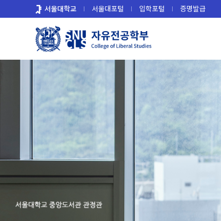
바
서울대학교
서울대포털
입학포털
증명발급
로
가
기
메
뉴