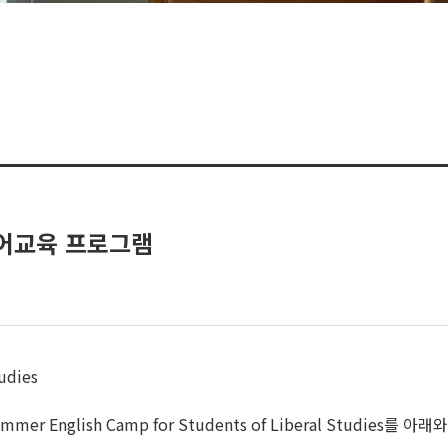
어교육 프로그램
udies
glish Camp for Students of Liberal Studies를