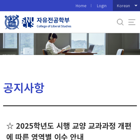
바
Korean
Home
Login
로
가
기
메
뉴
공지사항
☆ 2025학년도 시행 교양 교과과정 개편
에 따른 영역별 이수 안내