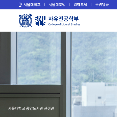
바
서울대학교
서울대포털
입학포털
증명발급
로
가
기
메
뉴