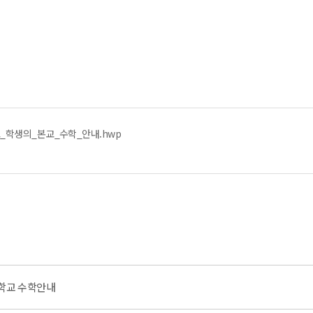
_학생의_본교_수학_안내.hwp
대학교 수학안내