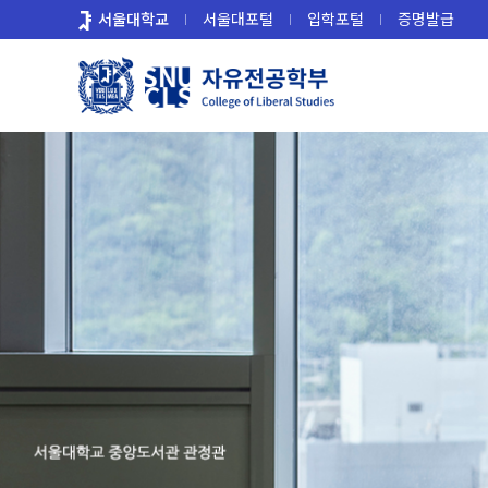
바
서울대학교
서울대포털
입학포털
증명발급
로
가
기
메
뉴