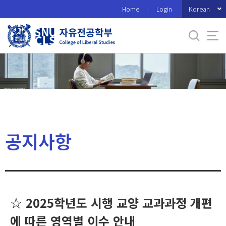
바
Korean
Home
Login
로
가
기
메
뉴
공지사항
☆ 2025학년도 시행 교양 교과과정 개편
에 따른 영역별 이수 안내