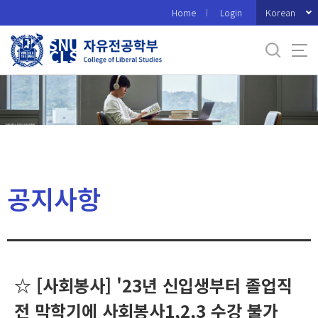
바
Korean
Home
Login
로
가
기
메
뉴
공지사항
☆ [사회봉사] '23년 신입생부터 졸업직
전 막학기에 사회봉사1,2,3 수강 불가