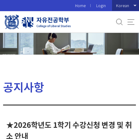
바
Korean
Home
Login
로
가
기
메
뉴
공지사항
★2026학년도 1학기 수강신청 변경 및 취
소 안내