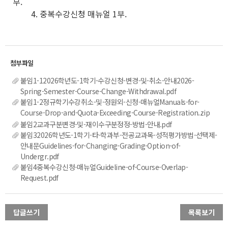
부.
4. 중복수강신청 매뉴얼 1부.
붙임1-12026학년도-1학기-수강신청-변경-및-취소-안내2026-
Spring-Semester-Course-Change-Withdrawal.pdf
붙임1-2정규학기수강취소-및-정원외-신청-매뉴얼Manuals-for-
Course-Drop-and-Quota-Exceeding-Course-Registration.zip
붙임2교과구분변경-및-재이수구분정정-방법-안내.pdf
붙임32026학년도-1학기-타-학과부-전공교과목-성적평가방법-선택제-
안내문Guidelines-for-Changing-Grading-Option-of-
Undergr.pdf
붙임4중복수강신청-매뉴얼Guideline-of-Course-Overlap-
Request.pdf
답글쓰기
목록보기