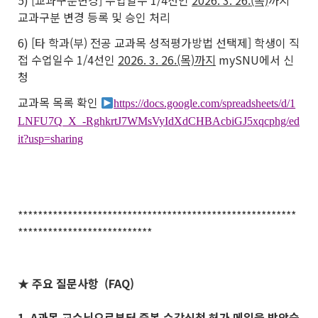
5) [교과구분변경] 수업일수 1/4선인
2026. 3. 26.(목)
까지
교과구분 변경 등록 및 승인 처리
6) [타 학과(부) 전공 교과목 성적평가방법 선택제] 학생이 직
접 수업일수 1/4선인
2026. 3. 26.(목)까지
mySNU에서 신
청
교과목 목록 확인
https://docs.google.com/spreadsheets/d/1
LNFU7Q_X_-RghkrtJ7WMsVyIdXdCHBAcbiGJ5xqcphg/ed
it?usp=sharing
********************************************************
***************************
★ 주요 질문사항 (FAQ)
1. A과목 교수님으로부터 중복 수강신청 허가 메일을 받았습