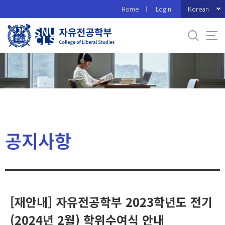
바
Korean
Home
Login
로
가
기
메
뉴
공지사항
[재안내] 자유전공학부 2023학년도 전기
(2024년 2월) 학위수여식 안내