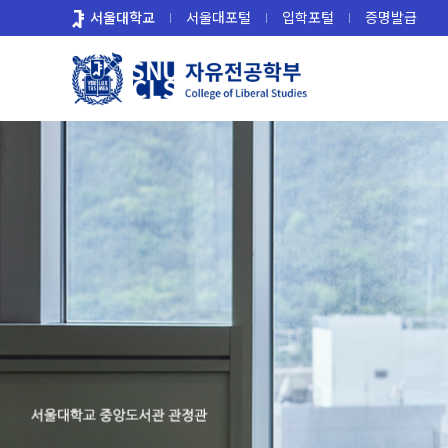
바
서울대학교
서울대포털
입학포털
증명발급
로
가
기
메
뉴