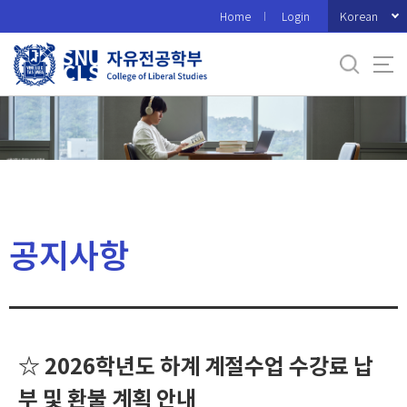
바
Korean
Home
Login
로
가
기
메
뉴
공지사항
☆ 2026학년도 하계 계절수업 수강료 납
부 및 환불 계획 안내