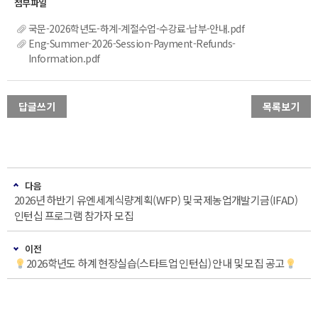
국문-2026학년도-하계-계절수업-수강료-납부-안내.pdf
Eng-Summer-2026-Session-Payment-Refunds-
Information.pdf
답글쓰기
목록보기
다음
2026년 하반기 유엔세계식량계획(WFP) 및 국제농업개발기금(IFAD)
인턴십 프로그램 참가자 모집
이전
2026학년도 하계 현장실습(스타트업 인턴십) 안내 및 모집 공고