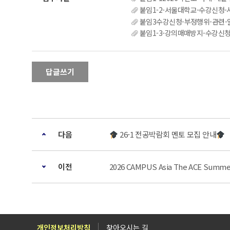
붙임1-2-서울대학교-수강신청-시
붙임3수강신청-부정행위-관련-알
붙임1-3-강의매매방지-수강신청제도-개
답글쓰기
다음
26-1 전공박람회 멘토 모집 안내
이전
2026 CAMPUS Asia The ACE Summ
개인정보처리방침
찾아오시는 길