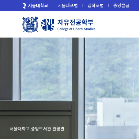
바
서울대학교
서울대포털
입학포털
증명발급
로
가
기
메
뉴