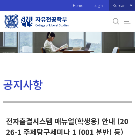
바
Korean
Home
Login
로
가
기
메
뉴
공지사항
전자출결시스템 매뉴얼(학생용) 안내 (20
26-1 주제탐구세미나 1 (001 분반) 등)