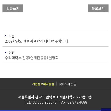
답글쓰기
목록보기
다음
2009학년도 겨울계절학기 타대학 수학안내
이전
수리과학부 전공(연계전공등) 설명회
개인정보처리방침
찾아오시는 길
서울특별시 관악구 관악로 1 서울대학교 220동 3층
TEL: 02.880.9535~8 FAX: 02.873.4688