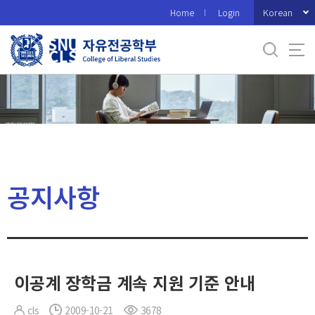
바
Korean
Home
Login
로
가
기
메
뉴
공지사항
이공계 장학금 계속 지원 기준 안내
cls
2009-10-21
3678