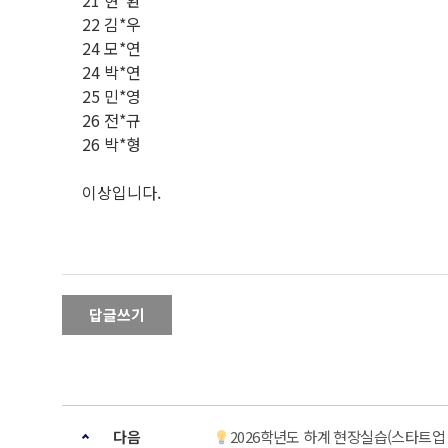
21 현*환
22 김*우
24 모*연
24 박*연
25 민*영
26 전*규
26 박*형
이상입니다.
답글쓰기
다음
2026학년도 하계 현장실습(스타트업 