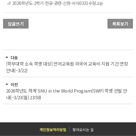
2026학년도-2학기-전공-관련-신청-서식0331수정.zip
답글쓰기
목록보기
다음
[학부대학 소속 학생 대상] 언어교육원 외국어 교육비 지원 기간 연장
안내(~3/22)
이전
2026학년도 하계 SNU in the World Program(SWP) 학생 선발 안
내(~3/23(월) 23:59)
개인정보처리방침
찾아오시는 길