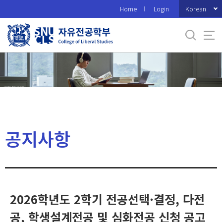
바
Korean
Home
Login
로
가
기
메
뉴
공지사항
2026학년도 2학기 전공선택·결정, 다전
공, 학생설계전공 및 심화전공 신청 공고