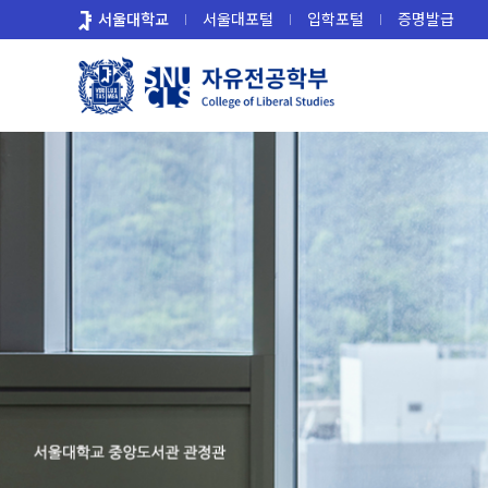
바
서울대학교
서울대포털
입학포털
증명발급
로
가
기
메
뉴