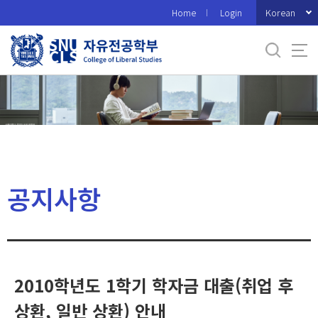
바
Korean
Home
Login
로
가
기
메
뉴
공지사항
2010학년도 1학기 학자금 대출(취업 후
상환, 일반 상환) 안내