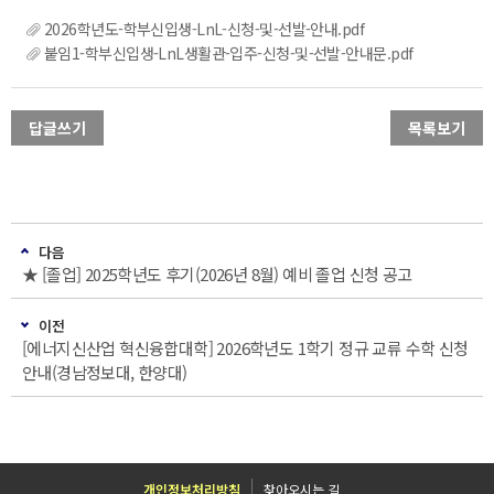
2026학년도-학부신입생-LnL-신청-및-선발-안내.pdf
붙임1-학부신입생-LnL생활관-입주-신청-및-선발-안내문.pdf
답글쓰기
목록보기
다음
★ [졸업] 2025학년도 후기(2026년 8월) 예비 졸업 신청 공고
이전
[에너지신산업 혁신융합대학] 2026학년도 1학기 정규 교류 수학 신청
안내(경남정보대, 한양대)
개인정보처리방침
찾아오시는 길