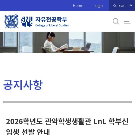
바
Korean
Home
Login
로
가
기
메
뉴
공지사항
2026학년도 관악학생생활관 LnL 학부신
입생 선발 안내