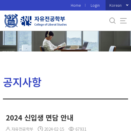
바
Korean
Home
Login
로
가
기
메
뉴
공지사항
2024 신입생 면담 안내
자유전공학부
2024-02-15
67931