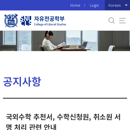
바
Korean
Home
Login
로
가
기
메
뉴
공지사항
국외수학 추천서, 수학신청원, 취소원 서
명 처리 관련 안내