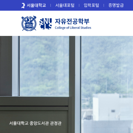
바
서울대학교
서울대포털
입학포털
증명발급
로
가
기
메
뉴