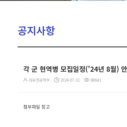
공지사항
각 군 현역병 모집일정('24년 8월) 
자유전공학부
2024-07-31
88641
첨부파일 참고