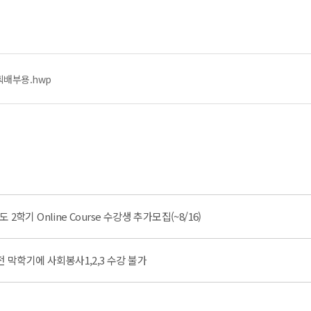
획배부용.hwp
도 2학기 Online Course 수강생 추가모집(~8/16)
전 막학기에 사회봉사1,2,3 수강 불가