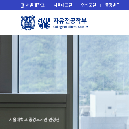
바
서울대학교
서울대포털
입학포털
증명발급
로
가
기
메
뉴