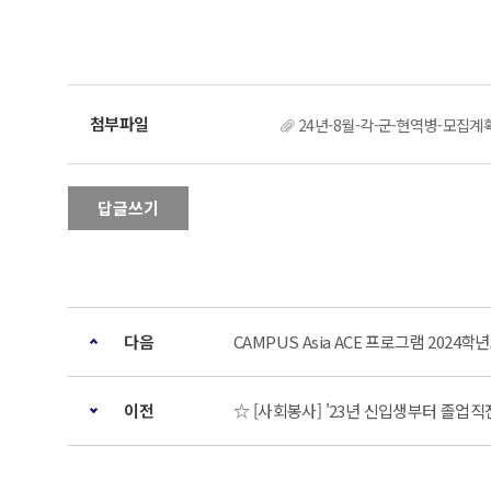
24년-8월-각-군-현역병-모집계
답글쓰기
다음
CAMPUS Asia ACE 프로그램 2024학년
이전
☆ [사회봉사] '23년 신입생부터 졸업직