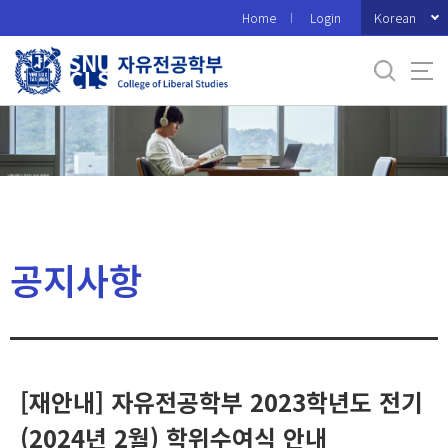
바
Korean
Home
Login
로
가
기
메
뉴
공지사항
[재안내] 자유전공학부 2023학년도 전기
(2024년 2월) 학위수여식 안내