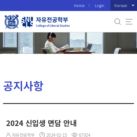
바
Korean
Home
Login
로
가
기
메
뉴
공지사항
2024 신입생 면담 안내
자유전공학부
2024-02-15
67924